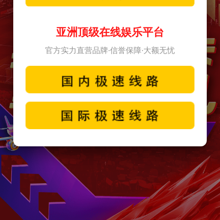
亚洲顶级在线娱乐平台
官方实力直营品牌·信誉保障·大额无忧